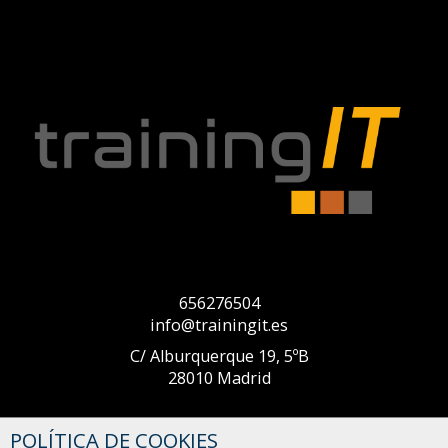
656276504
info@trainingit.es
C/ Alburquerque 19, 5ºB
28010 Madrid
POLÍTICA DE COOKIES