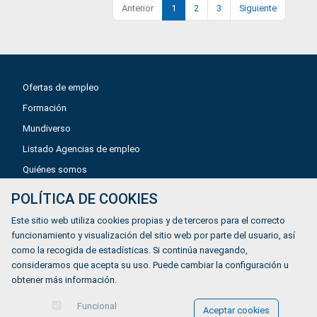
Anterior
1
2
3
Siguiente
Ofertas de empleo
Formación
Mundiverso
Listado Agencias de empleo
Quiénes somos
POLÍTICA DE COOKIES
Aviso legal
Este sitio web utiliza cookies propias y de terceros para el correcto
Política de privacidad
funcionamiento y visualización del sitio web por parte del usuario, así
como la recogida de estadísticas. Si continúa navegando,
Política de Cookies
consideramos que acepta su uso. Puede cambiar la configuración u
Accesibilidad
obtener más información.
Contacto
Funcional
Aceptar cookies