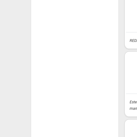
RED
Este
mant