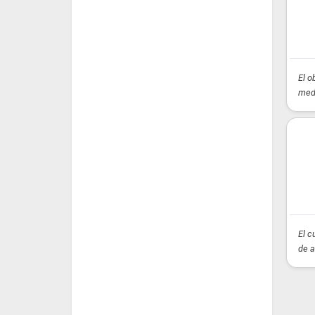
El o
medi
El c
de a