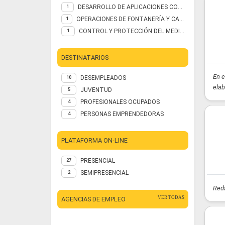
DESARROLLO DE APLICACIONES CON TECNOLOGÍAS WEB
1
OPERACIONES DE FONTANERÍA Y CALEFACCIÓN-CLIMATIZACIÓN DOMÉSTICA
1
CONTROL Y PROTECCIÓN DEL MEDIO NATURAL
1
DESTINATARIOS
En e
DESEMPLEADOS
10
elab
JUVENTUD
5
PROFESIONALES OCUPADOS
4
PERSONAS EMPRENDEDORAS
4
PLATAFORMA ON-LINE
PRESENCIAL
27
SEMIPRESENCIAL
2
Reda
VER TODAS
AGENCIAS DE EMPLEO