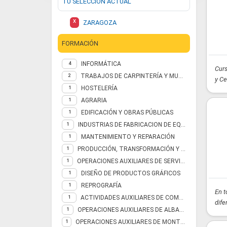
TU SELECCIÓN ACTUAL
X
ZARAGOZA
FORMACIÓN
INFORMÁTICA
4
Curs
TRABAJOS DE CARPINTERÍA Y MUEBLE
2
y Ce
HOSTELERÍA
1
AGRARIA
1
EDIFICACIÓN Y OBRAS PÚBLICAS
1
INDUSTRIAS DE FABRICACION DE EQUIPOS ELECTROMECANICOS
1
MANTENIMIENTO Y REPARACIÓN
1
PRODUCCIÓN, TRANSFORMACIÓN Y DISTRIBUCIÓN DE ENERGÍA Y AGUA
1
OPERACIONES AUXILIARES DE SERVICIOS ADMINISTRATIVOS Y GENERALES
1
DISEÑO DE PRODUCTOS GRÁFICOS
1
REPROGRAFÍA
1
En t
ACTIVIDADES AUXILIARES DE COMERCIO
1
dife
OPERACIONES AUXILIARES DE ALBAÑILERÍA DE FÁBRICAS Y CUBIERTAS
1
OPERACIONES AUXILIARES DE MONTAJE DE INSTALACIONES ELECTROTÉCNICAS Y DE TELECOMUNICACIONES EN EDIFICIOS
1