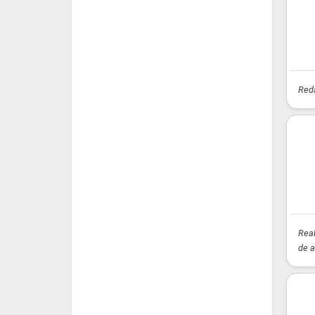
Reda
Real
de a