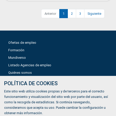
Anterior
1
2
3
Siguiente
Ofertas de empleo
Formación
Mundiverso
Listado Agencias de empleo
Quiénes somos
POLÍTICA DE COOKIES
Aviso legal
Este sitio web utiliza cookies propias y de terceros para el correcto
Política de privacidad
funcionamiento y visualización del sitio web por parte del usuario, así
como la recogida de estadísticas. Si continúa navegando,
Política de Cookies
consideramos que acepta su uso. Puede cambiar la configuración u
Accesibilidad
obtener más información.