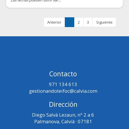
Las fechas pueden sufrir var...
Anterior
1
2
3
Siguiente
Contacto
971 134 613
gestionandoteifoc@calvia.com
Dirección
Diego Salvà Lezaun, nº 2 a 6
Palmanova, Calvià · 07181