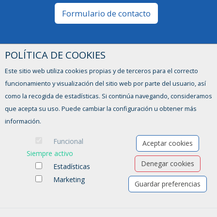
Formulario de contacto
POLÍTICA DE COOKIES
Este sitio web utiliza cookies propias y de terceros para el correcto
funcionamiento y visualización del sitio web por parte del usuario, así
como la recogida de estadísticas. Si continúa navegando, consideramos
que acepta su uso. Puede cambiar la configuración u obtener más
información.
Ofertas de empleo
Funcional
Aceptar cookies
Formación
Siempre activo
Aviso legal
-
Política de privacidad
-
Política de Cookies
-
Accesibilidad
Denegar cookies
Estadísticas
Marketing
Software para las Agencias de colocación
Guardar preferencias