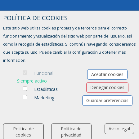
POLÍTICA DE COOKIES
Este sitio web utiliza cookies propias y de terceros para el correcto
funcionamiento y visualización del sitio web por parte del usuario, así
como la recogida de estadísticas. Si continúa navegando, consideramos
que acepta su uso. Puede cambiar la configuración u obtener más
información.
Ofertas de empleo
Funcional
Aceptar cookies
Formación
Siempre activo
Aviso legal
-
Política de privacidad
-
Política de Cookies
-
Accesibilidad
Denegar cookies
Estadísticas
Marketing
Software para las Agencias de colocación
Guardar preferencias
Política de
Política de
Aviso legal
accessibility
cookies
privacidad