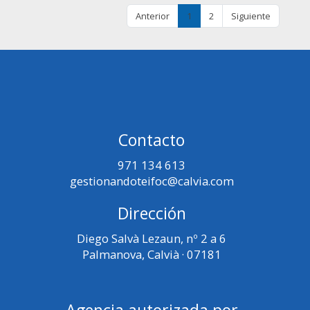
Anterior
1
2
Siguiente
Contacto
971 134 613
gestionandoteifoc@calvia.com
Dirección
Diego Salvà Lezaun, nº 2 a 6
Palmanova, Calvià · 07181