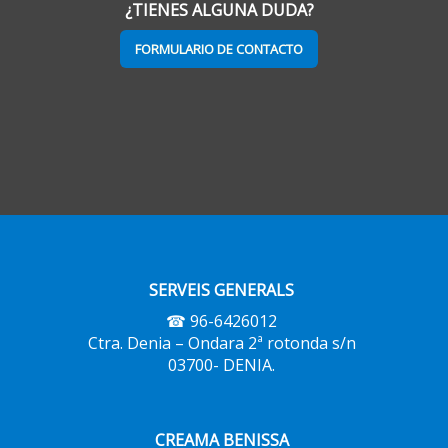
¿TIENES ALGUNA DUDA?
FORMULARIO DE CONTACTO
SERVEIS GENERALS
☎ 96-6426012
Ctra. Denia – Ondara 2ª rotonda s/n
03700- DENIA.
CREAMA BENISSA