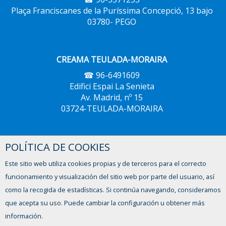
Plaça Franciscanes de la Puríssima Concepció, 13 bajo
03780- PEGO
CREAMA TEULADA-MORAIRA
☎ 96-6491609
Edifici Espai La Senieta
Av. Madrid, nº 15
03724-TEULADA-MORAIRA
POLÍTICA DE COOKIES
CREAMA XÀBIA
☎ 96-5793604
Este sitio web utiliza cookies propias y de terceros para el correcto
Avinguda del Trenc d'Alba, 2,
funcionamiento y visualización del sitio web por parte del usuario, así
03730 - XÀBIA
como la recogida de estadísticas. Si continúa navegando, consideramos
que acepta su uso. Puede cambiar la configuración u obtener más
información.