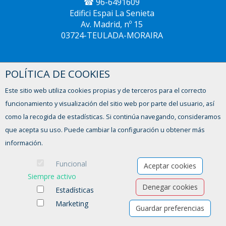
☎ 96-6491609
Edifici Espai La Senieta
Av. Madrid, nº 15
03724-TEULADA-MORAIRA
POLÍTICA DE COOKIES
CREAMA XÀBIA
☎ 96-5793604
Este sitio web utiliza cookies propias y de terceros para el correcto
Avinguda del Trenc d'Alba, 2,
funcionamiento y visualización del sitio web por parte del usuario, así
03730 - XÀBIA
como la recogida de estadísticas. Si continúa navegando, consideramos
que acepta su uso. Puede cambiar la configuración u obtener más
información.
Funcional
Aceptar cookies
Siempre activo
Denegar cookies
Estadísticas
Marketing
Guardar preferencias
Ofertas de empleo