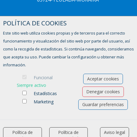
POLÍTICA DE COOKIES
CREAMA XÀBIA
☎ 96-5793604
Este sitio web utiliza cookies propias y de terceros para el correcto
Avinguda del Trenc d'Alba, 2,
funcionamiento y visualización del sitio web por parte del usuario, así
03730 - XÀBIA
como la recogida de estadísticas. Si continúa navegando, consideramos
que acepta su uso. Puede cambiar la configuración u obtener más
información.
Funcional
Aceptar cookies
Siempre activo
Denegar cookies
Estadísticas
Marketing
Guardar preferencias
Ofertas de empleo
Formación
Aviso legal
-
Política de privacidad
-
Política de Cookies
-
Accesibilidad
Política de
Política de
Aviso legal