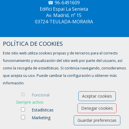
☎ 96-6491609
Edifici Espai La Senieta
Av. Madrid, nº 15
03724-TEULADA-MORAIRA
POLÍTICA DE COOKIES
CREAMA XÀBIA
☎ 96-5793604
Este sitio web utiliza cookies propias y de terceros para el correcto
Avinguda del Trenc d'Alba, 2,
funcionamiento y visualización del sitio web por parte del usuario, así
03730 - XÀBIA
como la recogida de estadísticas. Si continúa navegando, consideramos
que acepta su uso. Puede cambiar la configuración u obtener más
información.
Funcional
Aceptar cookies
Siempre activo
Denegar cookies
Estadísticas
Marketing
Guardar preferencias
Ofertas de empleo