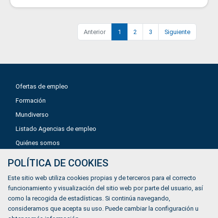
Anterior
1
2
3
Siguiente
Ofertas de empleo
Formación
Mundiverso
Listado Agencias de empleo
Quiénes somos
POLÍTICA DE COOKIES
Aviso legal
Este sitio web utiliza cookies propias y de terceros para el correcto
Política de privacidad
funcionamiento y visualización del sitio web por parte del usuario, así
como la recogida de estadísticas. Si continúa navegando,
Política de Cookies
consideramos que acepta su uso. Puede cambiar la configuración u
Accesibilidad