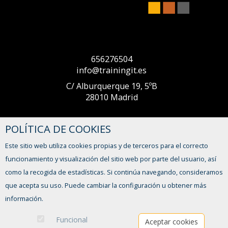
656276504
info@trainingit.es
C/ Alburquerque 19, 5ºB
28010 Madrid
POLÍTICA DE COOKIES
Este sitio web utiliza cookies propias y de terceros para el correcto
CONTACTO
funcionamiento y visualización del sitio web por parte del usuario, así
como la recogida de estadísticas. Si continúa navegando, consideramos
que acepta su uso. Puede cambiar la configuración u obtener más
información.
Funcional
Aceptar cookies