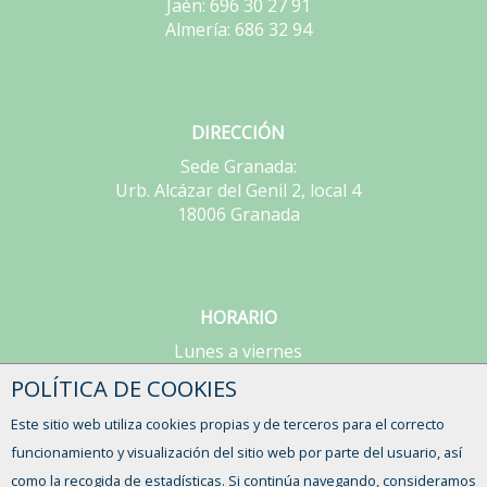
Jaén: 696 30 27 91
Almería: 686 32 94
DIRECCIÓN
Sede Granada:
Urb. Alcázar del Genil 2, local 4
18006 Granada
HORARIO
Lunes a viernes
de 9:00 a 15:00h
POLÍTICA DE COOKIES
Este sitio web utiliza cookies propias y de terceros para el correcto
CONTACTO
funcionamiento y visualización del sitio web por parte del usuario, así
como la recogida de estadísticas. Si continúa navegando, consideramos