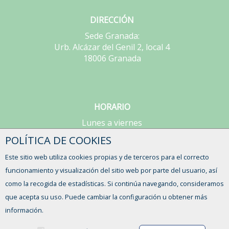
DIRECCIÓN
Sede Granada:
Urb. Alcázar del Genil 2, local 4
18006 Granada
HORARIO
Lunes a viernes
de 9:00 a 15:00h
POLÍTICA DE COOKIES
Este sitio web utiliza cookies propias y de terceros para el correcto
CONTACTO
funcionamiento y visualización del sitio web por parte del usuario, así
como la recogida de estadísticas. Si continúa navegando, consideramos
que acepta su uso. Puede cambiar la configuración u obtener más
información.