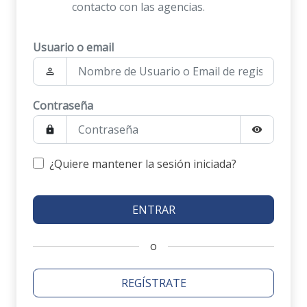
contacto con las agencias.
Usuario o email
person_outline
Contraseña
lock
visibility
¿Quiere mantener la sesión iniciada?
o
REGÍSTRATE