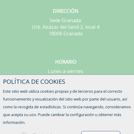
DIRECCIÓN
Sede Granada:
Urb. Alcázar del Genil 2, local 4
18006 Granada
HORARIO
Lunes a viernes
de 9:00 a 15:00h
POLÍTICA DE COOKIES
Este sitio web utiliza cookies propias y de terceros para el correcto
CONTACTO
funcionamiento y visualización del sitio web por parte del usuario, así
como la recogida de estadísticas. Si continúa navegando, consideramos
que acepta su uso. Puede cambiar la configuración u obtener más
información.