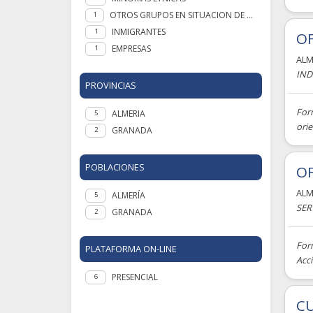
OTROS GRUPOS EN SITUACION DE NECESIDAD
1
INMIGRANTES
1
OF
EMPRESAS
1
ALM
IND
PROVINCIAS
Form
ALMERIA
5
orie
GRANADA
2
POBLACIONES
OF
ALM
ALMERÍA
5
SER
GRANADA
2
Form
PLATAFORMA ON-LINE
Acci
PRESENCIAL
6
CU