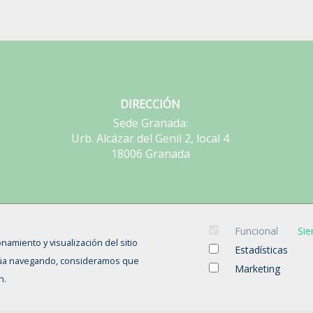
DIRECCIÓN
Sede Granada:
Urb. Alcázar del Genil 2, local 4
18006 Granada
Funcional
Sie
onamiento y visualización del sitio
Estadísticas
tinúa navegando, consideramos que
Marketing
n.
INICIO
CANDIDATOS
EMPRESAS
OFERTAS
CURSOS