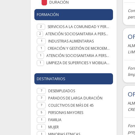
DURACIÓN
Conv
FORMACIÓN
per
SERVICIOS A LA COMUNIDAD Y PERSONALES
2
ATENCIÓN SOCIOSANITARIA A PERSONAS DEPENDIENTES EN INSTITUCIONES SOCIALES
2
OF
INDUSTRIAS ALIMENTARIAS
1
ALM
CREACIÓN Y GESTIÓN DE MICROEMPRESAS
1
LIM
ATENCIÓN SOCIOSANITARIA A PERSONAS EN EL DOMICILIO
1
LIMPIEZA DE SUPERFICIES Y MOBILIARIO EN EDIFICIOS Y LOCALES
1
Form
limp
DESTINATARIOS
DESEMPLEADOS
7
OF
PARADOS DE LARGA DURACIÓN
7
ALM
COLECTIVOS DE MÁS DE 45
7
CRE
PERSONAS MAYORES
5
FAMILIA
1
For
MUJER
1
proy
MINORIAS ETNICAS
1