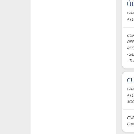
ÚL
GR
ATE
CUR
DEP
REQ
- S
- Te
CU
GR
ATE
SOC
CUR
Cura