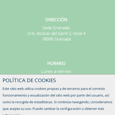
DIRECCIÓN
Sede Granada:
Urb. Alcázar del Genil 2, local 4
18006 Granada
HORARIO
Lunes a viernes
de 9:00 a 15:00h
POLÍTICA DE COOKIES
Este sitio web utiliza cookies propias y de terceros para el correcto
CONTACTO
funcionamiento y visualización del sitio web por parte del usuario, así
como la recogida de estadísticas. Si continúa navegando, consideramos
que acepta su uso. Puede cambiar la configuración u obtener más