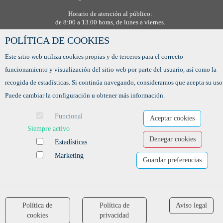
Horario de atención al público:
de 8:00 a 13.00 horas, de lunes a viernes.
POLÍTICA DE COOKIES
Este sitio web utiliza cookies propias y de terceros para el correcto
funcionamiento y visualización del sitio web por parte del usuario, así como la
recogida de estadísticas. Si continúa navegando, consideramos que acepta su uso
Puede cambiar la configuración u obtener más información.
Funcional
Aceptar cookies
Siempre activo
Denegar cookies
Estadísticas
Ofertas de empleo
Formación
Marketing
Guardar preferencias
Aviso legal
-
Política de privacidad
-
Política de Cookies
-
Accesibilidad
Software para las Agencias de colocación
Política de
Política de
Aviso legal
accessibility
cookies
privacidad