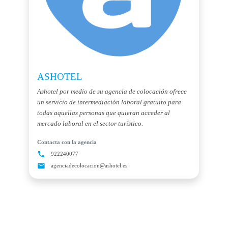
ASHOTEL
Ashotel por medio de su agencia de colocación ofrece
un servicio de intermediación laboral gratuito para
todas aquellas personas que quieran acceder al
mercado laboral en el sector turístico.
Contacta con la agencia
call
922240077
mail
agenciadecolocacion@ashotel.es