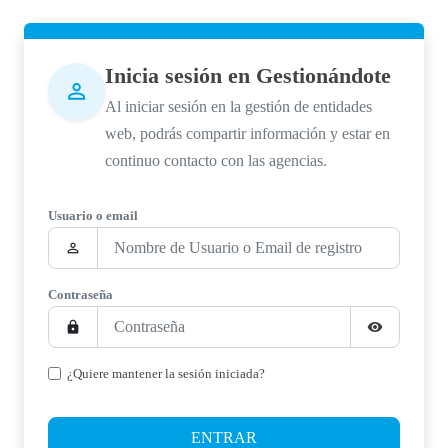
Inicia sesión en Gestionándote
person_outline
Al iniciar sesión en la gestión de entidades
web, podrás compartir información y estar en
continuo contacto con las agencias.
Usuario o email
person_outline
Contraseña
lock
visibility
¿Quiere mantener la sesión iniciada?