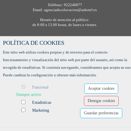
Teléfono: 922240077
Email: agenciadecolocacion@ashotel.es
Horario de atención al público:
de 8:00 a 13.00 horas, de lunes a viernes.
POLÍTICA DE COOKIES
Este sitio web utiliza cookies propias y de terceros para el correcto
funcionamiento y visualización del sitio web por parte del usuario, así como la
recogida de estadísticas. Si continúa navegando, consideramos que acepta su uso
Puede cambiar la configuración u obtener más información.
Funcional
Aceptar cookies
Siempre activo
Ofertas de empleo
Denegar cookies
Estadísticas
Formación
Aviso legal
-
Política de privacidad
-
Política de Cookies
-
Accesibilidad
Marketing
Guardar preferencias
Software para las Agencias de colocación