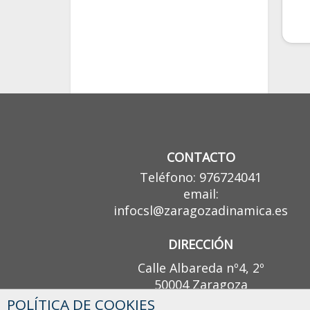
CONTACTO
Teléfono: 976724041
email:
infocsl@zaragozadinamica.es
DIRECCIÓN
Calle Albareda nº4, 2º
50004 Zaragoza
POLÍTICA DE COOKIES