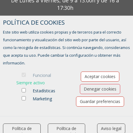
De Lunes a Viernes, de 9 a 13:00h y de 16 a
17:30h
POLÍTICA DE COOKIES
¿TIENES ALGUNA DUDA?
Este sitio web utiliza cookies propias y de terceros para el correcto
CONTACTO
funcionamiento y visualización del sitio web por parte del usuario, así
como la recogida de estadísticas. Si continúa navegando, consideramos
que acepta su uso. Puede cambiar la configuración u obtener más
información.
Funcional
Aceptar cookies
Siempre activo
Denegar cookies
Estadísticas
Marketing
Guardar preferencias
Ofertas de empleo
Formación
Aviso legal
-
Política de privacidad
-
Política de Cookies
-
Accesibilidad
Política de
Política de
Aviso legal