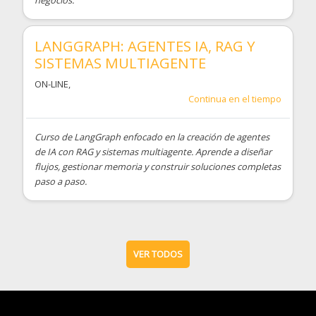
negocios.
LANGGRAPH: AGENTES IA, RAG Y
SISTEMAS MULTIAGENTE
ON-LINE
,
Continua en el tiempo
Curso de LangGraph enfocado en la creación de agentes
de IA con RAG y sistemas multiagente. Aprende a diseñar
flujos, gestionar memoria y construir soluciones completas
paso a paso.
VER TODOS