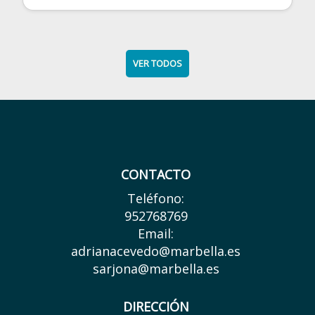
VER TODOS
CONTACTO
Teléfono:
952768769
Email:
adrianacevedo@marbella.es
sarjona@marbella.es
DIRECCIÓN