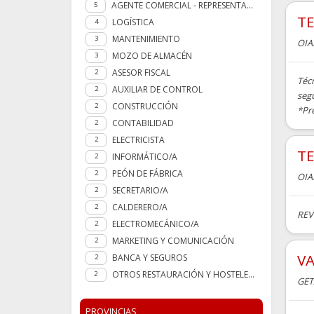
AGENTE COMERCIAL - REPRESENTANTE
5
TE
LOGÍSTICA
4
MANTENIMIENTO
3
OIA
MOZO DE ALMACÉN
3
ASESOR FISCAL
2
Técn
AUXILIAR DE CONTROL
2
segu
CONSTRUCCIÓN
2
*Pre
CONTABILIDAD
2
ELECTRICISTA
2
TE
INFORMÁTICO/A
2
PEÓN DE FÁBRICA
2
OIA
SECRETARIO/A
2
CALDERERO/A
2
REV
ELECTROMECÁNICO/A
2
MARKETING Y COMUNICACIÓN
2
V
BANCA Y SEGUROS
2
OTROS RESTAURACIÓN Y HOSTELERÍA
2
GET
PROVINCIAS