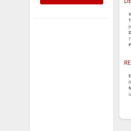
DE
V
T
J
D
T
P
RE
E
D
N
L