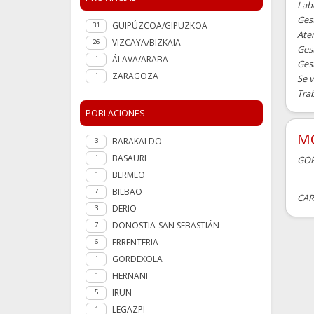
Labo
Ges
GUIPÚZCOA/GIPUZKOA
31
Aten
VIZCAYA/BIZKAIA
26
Ges
ÁLAVA/ARABA
1
Ges
ZARAGOZA
1
Se 
Tra
POBLACIONES
M
BARAKALDO
3
BASAURI
1
GO
BERMEO
1
BILBAO
7
CAR
DERIO
3
DONOSTIA-SAN SEBASTIÁN
7
ERRENTERIA
6
GORDEXOLA
1
HERNANI
1
IRUN
5
LEGAZPI
1