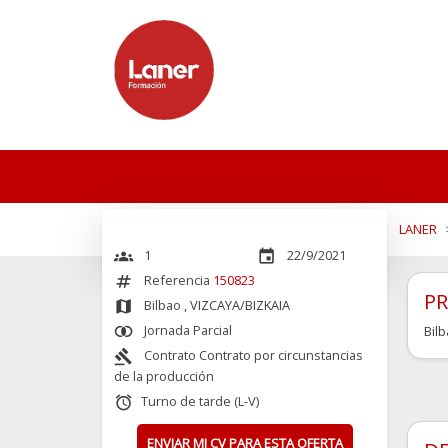
LANER
1
22/9/2021
groups
event
Referencia
150823
numbers
PR
Bilbao
, VIZCAYA/BIZKAIA
map
Jornada Parcial
Bil
join_inner
Contrato Contrato por circunstancias
gavel
de la producción
Turno de tarde (L-V)
alarm
ENVIAR MI CV PARA ESTA OFERTA