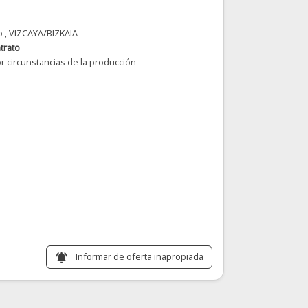
o
, VIZCAYA/BIZKAIA
trato
r circunstancias de la producción
Informar de oferta inapropiada
notifications_active