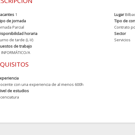
SCRIPCIÓN
acantes
1
Lugar
Bilba
ipo de jornada
Tipo de con
ornada Parcial
Contrato po
isponibilidad horaria
Sector
urno de tarde (L-V)
Servicios
uestos de trabajo
INFORMÁTICO/A
QUISITOS
xperiencia
ocente con una experiencia de al menos 600h
ivel de estudios
icenciatura