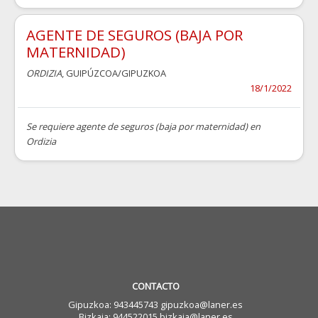
AGENTE DE SEGUROS (BAJA POR
MATERNIDAD)
ORDIZIA
, GUIPÚZCOA/GIPUZKOA
18/1/2022
Se requiere agente de seguros (baja por maternidad) en
Ordizia
CONTACTO
Gipuzkoa: 943445743 gipuzkoa@laner.es
Bizkaia: 944522015 bizkaia@laner.es