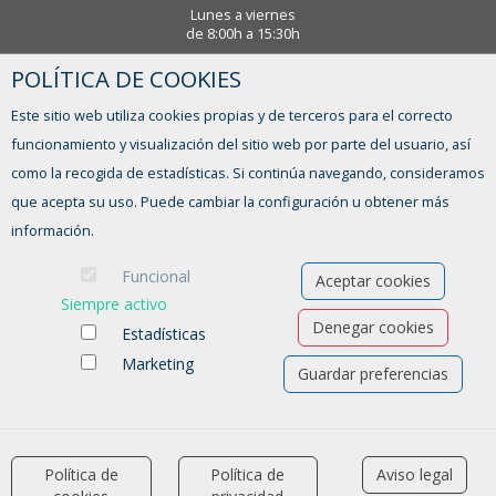
Lunes a viernes
de 8:00h a 15:30h
POLÍTICA DE COOKIES
¿TIENES ALGUNA DUDA?
Este sitio web utiliza cookies propias y de terceros para el correcto
FORMULARIO DE CONTACTO
funcionamiento y visualización del sitio web por parte del usuario, así
como la recogida de estadísticas. Si continúa navegando, consideramos
que acepta su uso. Puede cambiar la configuración u obtener más
información.
Funcional
Aceptar cookies
Siempre activo
Denegar cookies
Estadísticas
Marketing
Guardar preferencias
Ofertas de empleo
Formación
Aviso legal
-
Política de privacidad
-
Política de Cookies
-
Accesibilidad
Política de
Política de
Aviso legal
accessibility