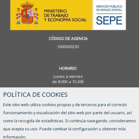
CÓDIGO DE AGENCIA
1600000230
HORARIO
Lunes a viernes
de 8:00h a 15:30h
POLÍTICA DE COOKIES
¿TIENES ALGUNA DUDA?
Este sitio web utiliza cookies propias y de terceros para el correcto
FORMULARIO DE CONTACTO
funcionamiento y visualización del sitio web por parte del usuario, así
como la recogida de estadísticas. Si continúa navegando, consideramos
que acepta su uso. Puede cambiar la configuración u obtener más
información.