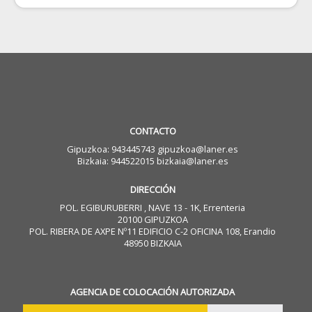
CONTACTO
Gipuzkoa: 943445743 gipuzkoa@laner.es
Bizkaia: 944522015 bizkaia@laner.es
DIRECCIÓN
POL. EGIBURUBERRI , NAVE 13 - 1K, Errenteria
20100 GIPUZKOA
POL. RIBERA DE AXPE Nº11 EDIFICIO C-2 OFICINA 108, Erandio
48950 BIZKAIA
AGENCIA DE COLOCACIÓN AUTORIZADA