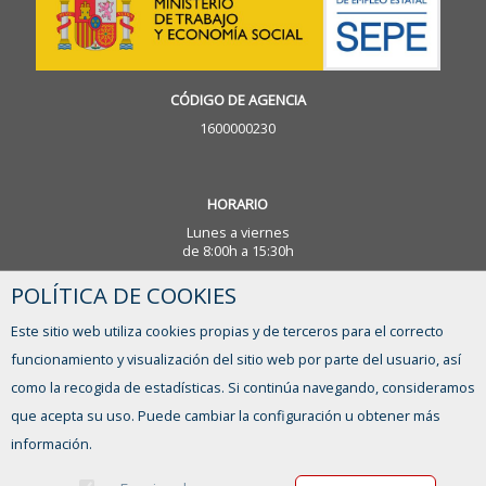
CÓDIGO DE AGENCIA
1600000230
HORARIO
Lunes a viernes
de 8:00h a 15:30h
POLÍTICA DE COOKIES
¿TIENES ALGUNA DUDA?
Este sitio web utiliza cookies propias y de terceros para el correcto
FORMULARIO DE CONTACTO
funcionamiento y visualización del sitio web por parte del usuario, así
como la recogida de estadísticas. Si continúa navegando, consideramos
que acepta su uso. Puede cambiar la configuración u obtener más
información.