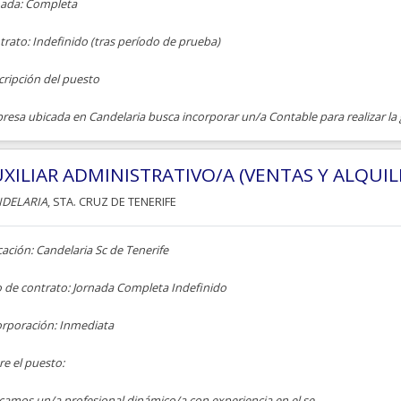
nada: Completa
rato: Indefinido (tras período de prueba)
cripción del puesto
esa ubicada en Candelaria busca incorporar un/a Contable para realizar la g
XILIAR ADMINISTRATIVO/A (VENTAS Y ALQUIL
DELARIA
, STA. CRUZ DE TENERIFE
ación: Candelaria Sc de Tenerife
o de contrato: Jornada Completa Indefinido
orporación: Inmediata
e el puesto:
amos un/a profesional dinámico/a con experiencia en el se...