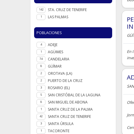
STA. CRUZ DE TENERIFE
142
LAS PALMAS
1
PE
IN
POBLACIONES
GÜ
ADEJE
4
En 
AGÜIMES
1
inve
CANDELARIA
74
GÜÍMAR
8
OROTAVA (LA)
2
AD
PUERTO DE LA CRUZ
2
SAN
ROSARIO (EL)
3
SAN CRISTÓBAL DE LA LAGUNA
5
SAN MIGUEL DE ABONA
Ofe
8
SANTA CRUZ DE LA PALMA
1
Jor
SANTA CRUZ DE TENERIFE
42
SANTA ÚRSULA
3
Cent
TACORONTE
1