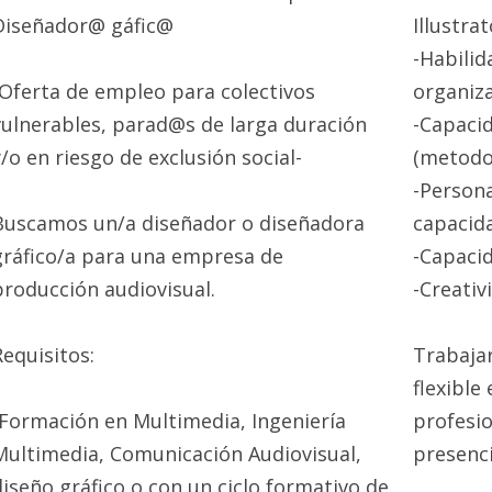
Diseñador@ gáfic@
Illustra
-Habilid
-Oferta de empleo para colectivos
organiza
vulnerables, parad@s de larga duración
-Capacid
y/o en riesgo de exclusión social-
(metodol
-Persona
Buscamos un/a diseñador o diseñadora
capacid
gráfico/a para una empresa de
-Capacid
producción audiovisual.
-Creativ
Requisitos:
Trabaja
flexible
-Formación en Multimedia, Ingeniería
profesi
Multimedia, Comunicación Audiovisual,
presenc
diseño gráfico o con un ciclo formativo de