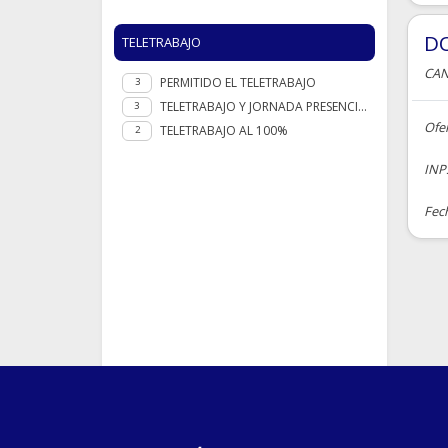
D
TELETRABAJO
CAN
PERMITIDO EL TELETRABAJO
3
TELETRABAJO Y JORNADA PRESENCIAL
3
Ofe
TELETRABAJO AL 100%
2
INPS
Fech