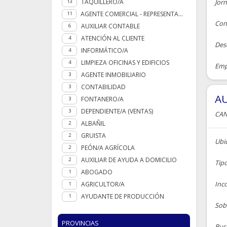
TAQUILLERO/A
Jor
13
AGENTE COMERCIAL - REPRESENTANTE
11
Cont
AUXILIAR CONTABLE
6
ATENCIÓN AL CLIENTE
4
Des
INFORMÁTICO/A
4
LIMPIEZA OFICINAS Y EDIFICIOS
4
Empr
AGENTE INMOBILIARIO
3
CONTABILIDAD
3
AU
FONTANERO/A
3
DEPENDIENTE/A (VENTAS)
3
CAN
ALBAÑIL
2
GRUISTA
2
Ubic
PEÓN/A AGRÍCOLA
2
AUXILIAR DE AYUDA A DOMICILIO
2
Tip
ABOGADO
1
Inc
AGRICULTOR/A
1
AYUDANTE DE PRODUCCIÓN
1
Sobr
PROVINCIAS
Busc