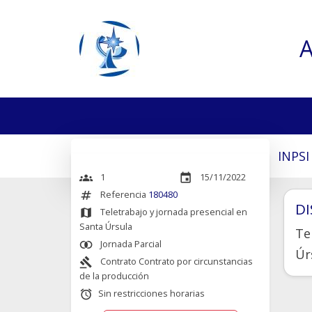
A
INPSI
1
15/11/2022
groups
event
Referencia
180480
numbers
D
Teletrabajo y jornada presencial en
map
Santa Úrsula
Te
Jornada Parcial
join_inner
Úr
Contrato Contrato por circunstancias
gavel
de la producción
Sin restricciones horarias
alarm