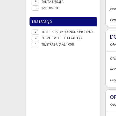
SANTA ÚRSULA
3
TACORONTE
1
Jor
Cent
TELETRABAJO
TELETRABAJO Y JORNADA PRESENCIAL
3
D
PERMITIDO EL TELETRABAJO
2
CAN
TELETRABAJO AL 100%
1
Ofe
INPS
Fech
O
SAN