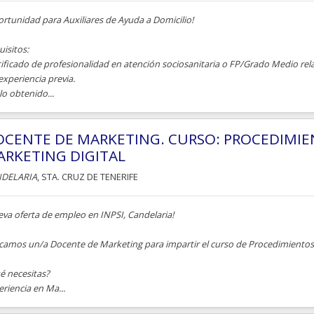
rtunidad para Auxiliares de Ayuda a Domicilio!
isitos:
tificado de profesionalidad en atención sociosanitaria o FP/Grado Medio rel
experiencia previa.
lo obtenido...
CENTE DE MARKETING. CURSO: PROCEDIMIEN
RKETING DIGITAL
DELARIA
, STA. CRUZ DE TENERIFE
eva oferta de empleo en INPSI, Candelaria!
camos un/a Docente de Marketing para impartir el curso de Procedimientos b
é necesitas?
riencia en Ma...