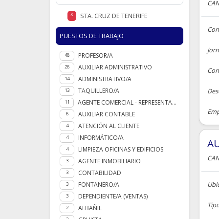
CAN
STA. CRUZ DE TENERIFE
X
Con
PUESTOS DE TRABAJO
Jor
PROFESOR/A
48
AUXILIAR ADMINISTRATIVO
26
Cont
ADMINISTRATIVO/A
14
TAQUILLERO/A
Des
13
AGENTE COMERCIAL - REPRESENTANTE
11
Empr
AUXILIAR CONTABLE
6
ATENCIÓN AL CLIENTE
4
INFORMÁTICO/A
4
AU
LIMPIEZA OFICINAS Y EDIFICIOS
4
CAN
AGENTE INMOBILIARIO
3
CONTABILIDAD
3
Ubic
FONTANERO/A
3
DEPENDIENTE/A (VENTAS)
3
Tip
ALBAÑIL
2