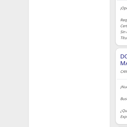
¡Opo
Requ
Cer
Sin 
Títu
DO
MA
CAN
¡Nu
Bus
¿Qu
Expe