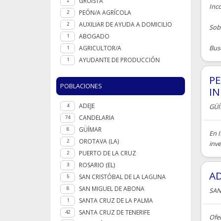
GRUISTA
2
Inc
PEÓN/A AGRÍCOLA
2
AUXILIAR DE AYUDA A DOMICILIO
2
Sobr
ABOGADO
1
Busc
AGRICULTOR/A
1
AYUDANTE DE PRODUCCIÓN
1
PE
POBLACIONES
IN
ADEJE
GÜ
4
CANDELARIA
74
GÜÍMAR
8
En 
OROTAVA (LA)
2
inve
PUERTO DE LA CRUZ
2
ROSARIO (EL)
3
AD
SAN CRISTÓBAL DE LA LAGUNA
5
SAN MIGUEL DE ABONA
8
SAN
SANTA CRUZ DE LA PALMA
1
SANTA CRUZ DE TENERIFE
42
Ofe