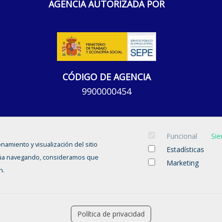
AGENCIA AUTORIZADA POR
CÓDIGO DE AGENCIA
9900000454
Funcional
Sie
onamiento y visualización del sitio
Estadísticas
tinúa navegando, consideramos que
Marketing
n.
INICIO
CANDIDATOS
EMPRESAS
OFERTAS
CURSOS
Aviso legal
-
Política de privacidad
-
Política de Cookies
-
Política de privacidad
Accesibilidad