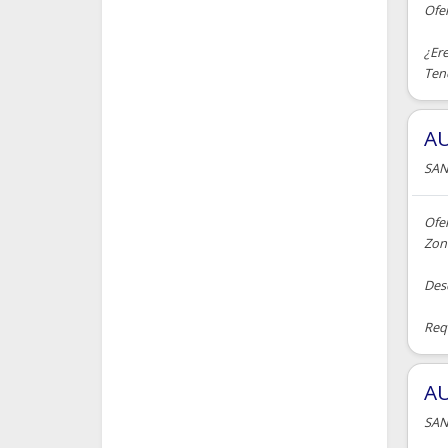
Ofe
¿Er
Ten
AU
SAN
Ofer
Zon
Des
Requ
AU
SAN