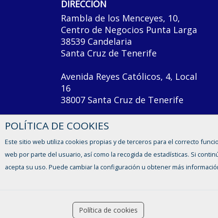
DIRECCIÓN
Rambla de los Menceyes, 10,
Centro de Negocios Punta Larga
38539 Candelaria
Santa Cruz de Tenerife
Avenida Reyes Católicos, 4, Local
16
38007 Santa Cruz de Tenerife
POLÍTICA DE COOKIES
Este sitio web utiliza cookies propias y de terceros para el correcto funci
web por parte del usuario, así como la recogida de estadísticas. Si con
acepta su uso. Puede cambiar la configuración u obtener más informació
Ofertas de empleo
accessibility
Política de cookies
Formación