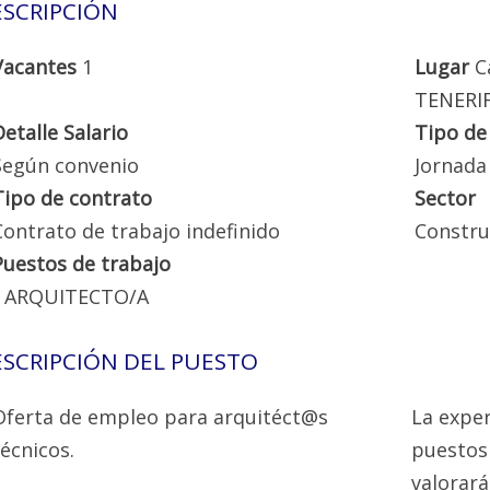
SCRIPCIÓN
Vacantes
1
Lugar
C
TENERI
Detalle Salario
Tipo de
Según convenio
Jornada
Tipo de contrato
Sector
Contrato de trabajo indefinido
Constru
Puestos de trabajo
ARQUITECTO/A
SCRIPCIÓN DEL PUESTO
Oferta de empleo para arquitéct@s
La exper
técnicos.
puestos 
valorar