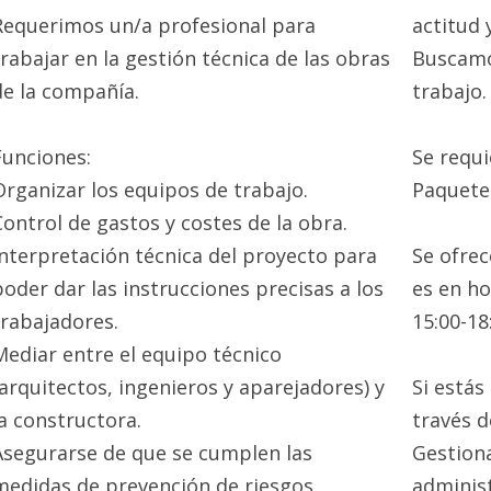
Requerimos un/a profesional para
actitud 
trabajar en la gestión técnica de las obras
Buscamo
de la compañía.
trabajo.
Funciones:
Se requ
Organizar los equipos de trabajo.
Paquete 
Control de gastos y costes de la obra.
Interpretación técnica del proyecto para
Se ofrec
poder dar las instrucciones precisas a los
es en ho
trabajadores.
15:00-18
Mediar entre el equipo técnico
(arquitectos, ingenieros y aparejadores) y
Si estás
la constructora.
través d
Asegurarse de que se cumplen las
Gestiona
medidas de prevención de riesgos
administ