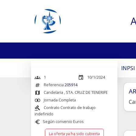
A
INPSI
1
10/1/2024
groups
event
Referencia
205914
numbers
A
Candelaria
, STA. CRUZ DE TENERIFE
map
Jornada Completa
join_inner
Ca
Contrato Contrato de trabajo
gavel
indefinido
Según convenio Euros
euro
La oferta ya ha sido cubierta