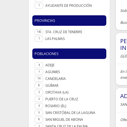
AYUDANTE DE PRODUCCIÓN
1
Sobr
PROVINCIAS
Busc
STA. CRUZ DE TENERIFE
142
LAS PALMAS
1
PE
IN
POBLACIONES
GÜ
ADEJE
4
En 
AGÜIMES
1
inve
CANDELARIA
74
GÜÍMAR
8
OROTAVA (LA)
2
AD
PUERTO DE LA CRUZ
2
SAN
ROSARIO (EL)
3
SAN CRISTÓBAL DE LA LAGUNA
5
SAN MIGUEL DE ABONA
Ofe
8
SANTA CRUZ DE LA PALMA
1