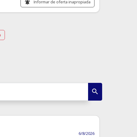
Informar de oferta inapropiada
notifications_active
a
6/8/2026