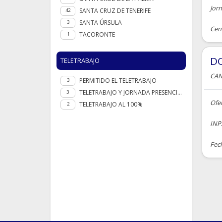
Jor
SANTA CRUZ DE TENERIFE
42
SANTA ÚRSULA
3
Cent
TACORONTE
1
D
TELETRABAJO
CAN
PERMITIDO EL TELETRABAJO
3
TELETRABAJO Y JORNADA PRESENCIAL
3
Ofe
TELETRABAJO AL 100%
2
INPS
Fech