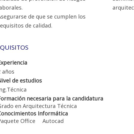
laborales.
arquite
Asegurarse de que se cumplen los
requisitos de calidad.
QUISITOS
Experiencia
2 años
Nivel de estudios
Ing.Técnica
Formación necesaria para la candidatura
Grado en Arquitectura Técnica
Conocimientos Informática
Paquete Office
Autocad