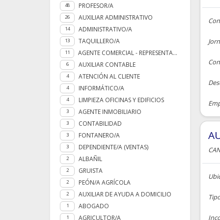
PROFESOR/A
48
AUXILIAR ADMINISTRATIVO
26
Con
ADMINISTRATIVO/A
14
TAQUILLERO/A
Jor
13
AGENTE COMERCIAL - REPRESENTANTE
11
Cont
AUXILIAR CONTABLE
6
ATENCIÓN AL CLIENTE
4
Des
INFORMÁTICO/A
4
LIMPIEZA OFICINAS Y EDIFICIOS
4
Empr
AGENTE INMOBILIARIO
3
CONTABILIDAD
3
AU
FONTANERO/A
3
DEPENDIENTE/A (VENTAS)
3
CAN
ALBAÑIL
2
GRUISTA
2
Ubic
PEÓN/A AGRÍCOLA
2
AUXILIAR DE AYUDA A DOMICILIO
2
Tip
ABOGADO
1
Inc
AGRICULTOR/A
1