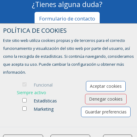
¿Tienes alguna duda?
Formulario de contacto
POLÍTICA DE COOKIES
Este sitio web utiliza cookies propias y de terceros para el correcto
funcionamiento y visualización del sitio web por parte del usuario, así
como la recogida de estadísticas. Si continúa navegando, consideramos
que acepta su uso. Puede cambiar la configuración u obtener más
información.
Funcional
Aceptar cookies
Siempre activo
Ofertas de empleo
Denegar cookies
Estadísticas
Formación
Aviso legal
-
Política de privacidad
-
Política de Cookies
-
Accesibilidad
Marketing
Guardar preferencias
Software para las Agencias de colocación