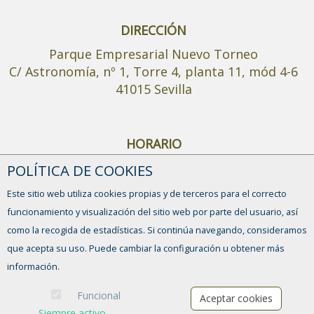
DIRECCIÓN
Parque Empresarial Nuevo Torneo
C/ Astronomía, nº 1, Torre 4, planta 11, mód 4-6
41015 Sevilla
HORARIO
Mañana: De 9:00-14:00h de Lunes a Viernes
POLÍTICA DE COOKIES
Tarde: Martes y Jueves de 16:00-19:00 h
Este sitio web utiliza cookies propias y de terceros para el correcto
funcionamiento y visualización del sitio web por parte del usuario, así
como la recogida de estadísticas. Si continúa navegando, consideramos
que acepta su uso. Puede cambiar la configuración u obtener más
información.
Funcional
Aceptar cookies
¡Actívate dando el salto!
Siempre activo