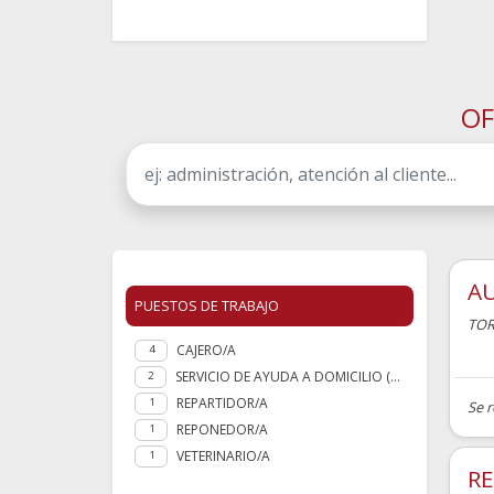
OF
AU
PUESTOS DE TRABAJO
TO
CAJERO/A
4
SERVICIO DE AYUDA A DOMICILIO (SAD)
2
REPARTIDOR/A
1
Se 
REPONEDOR/A
1
VETERINARIO/A
1
R