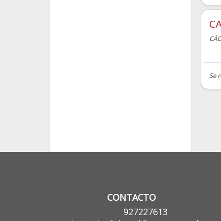
CA
CÁC
Se r
CONTACTO
927227613