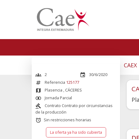
CAEX
2
30/6/2020
groups
event
Referencia
125177
numbers
CA
Plasencia
, CÁCERES
map
Jornada Parcial
join_inner
Pl
Contrato Contrato por circunstancias
gavel
de la producción
Sin restricciones horarias
alarm
La oferta ya ha sido cubierta
DE