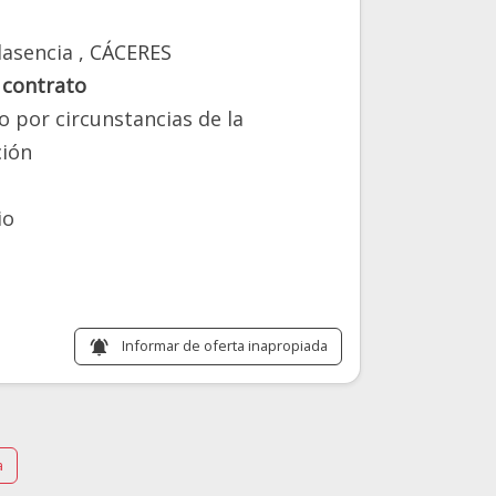
lasencia
, CÁCERES
 contrato
o por circunstancias de la
ión
io
Informar de oferta inapropiada
notifications_active
a