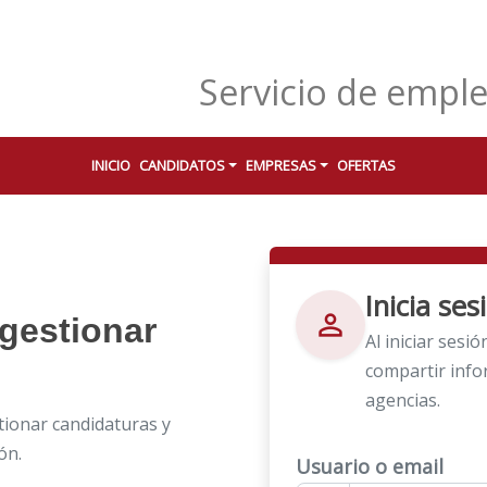
Servicio de empl
INICIO
CANDIDATOS
EMPRESAS
OFERTAS
Inicia se
person_outline
gestionar
Al iniciar sesi
compartir info
agencias.
ionar candidaturas y
ón.
Usuario o email