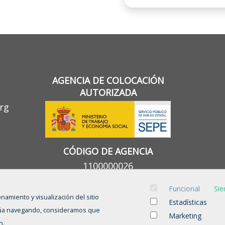
AGENCIA DE COLOCACIÓN
AUTORIZADA
rg
CÓDIGO DE AGENCIA
1100000026
Funcional
Sie
onamiento y visualización del sitio
Estadísticas
tinúa navegando, consideramos que
Marketing
n.