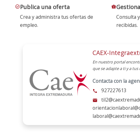
Publica una oferta
Gestiona
task_alt
business_center
Crea y administra tus ofertas de
Consulta y
empleo.
recibidas.
CAEX-Integraex
En nuestro portal encont
que se adapte a ti y a tu
Contacta con la agen
927227613
call
til2@caextremadu
mail
orientacionlaboral@
laboral@caextremad