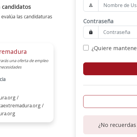
person_outline
 candidatos
 evalúa las candidaturas
Contraseña
lock
¿Quiere mantener 
tremadura
rarás una oferta de empleo
s necesidades
cia
ra.org /
caextremadura.org /
ura.org
¿No recuerdas