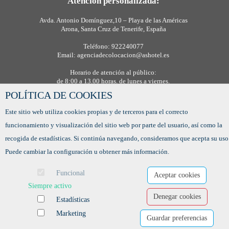
Atención personalizada:
Avda. Antonio Domínguez,10 – Playa de las Américas
Arona, Santa Cruz de Tenerife, España
Teléfono: 922240077
Email: agenciadecolocacion@ashotel.es
Horario de atención al público:
de 8:00 a 13.00 horas, de lunes a viernes.
POLÍTICA DE COOKIES
Este sitio web utiliza cookies propias y de terceros para el correcto
funcionamiento y visualización del sitio web por parte del usuario, así como la
recogida de estadísticas. Si continúa navegando, consideramos que acepta su uso
Puede cambiar la configuración u obtener más información.
Funcional
Aceptar cookies
Siempre activo
Denegar cookies
Estadísticas
Ofertas de empleo
Marketing
Formación
Guardar preferencias
Aviso legal
-
Política de privacidad
-
Política de Cookies
-
Accesibilidad