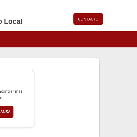
CONTACTO
o Local
ncontrar más
ce
MANSA