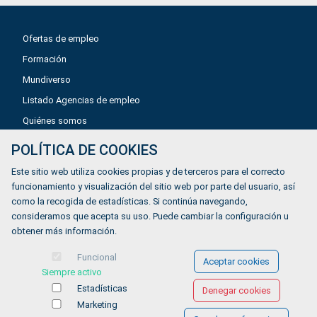
Ofertas de empleo
Formación
Mundiverso
Listado Agencias de empleo
Quiénes somos
POLÍTICA DE COOKIES
Aviso legal
Este sitio web utiliza cookies propias y de terceros para el correcto
Política de privacidad
funcionamiento y visualización del sitio web por parte del usuario, así
como la recogida de estadísticas. Si continúa navegando,
Política de Cookies
consideramos que acepta su uso. Puede cambiar la configuración u
Accesibilidad
obtener más información.
Contacto
Funcional
Aceptar cookies
Siempre activo
Estadísticas
Denegar cookies
Marketing