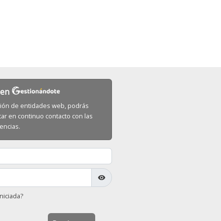
n en
estión de entidades web, podrás
tar en continuo contacto con las
encias.
visibility
niciada?