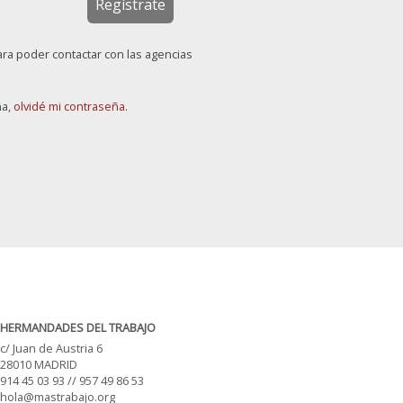
Regístrate
ara poder contactar con las agencias
ña,
olvidé mi contraseña
.
HERMANDADES DEL TRABAJO
c/ Juan de Austria 6
28010 MADRID
914 45 03 93 // 957 49 86 53
hola@mastrabajo.org