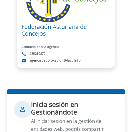
Federación Asturiana de
Concejos
Contacta con la agencia
985219870
call
agenciadecolocacion@facc.info
mail
Inicia sesión en
person_outline
Gestionándote
Al iniciar sesión en la gestión de
entidades web, podrás compartir