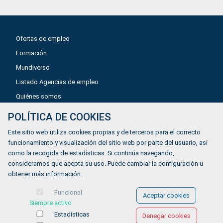
Ofertas de empleo
Formación
Mundiverso
Listado Agencias de empleo
Quiénes somos
POLÍTICA DE COOKIES
Aviso legal
Este sitio web utiliza cookies propias y de terceros para el correcto
Política de privacidad
funcionamiento y visualización del sitio web por parte del usuario, así
como la recogida de estadísticas. Si continúa navegando,
Política de Cookies
consideramos que acepta su uso. Puede cambiar la configuración u
Accesibilidad
obtener más información.
Contacto
Funcional
Aceptar cookies
Siempre activo
Estadísticas
Denegar cookies