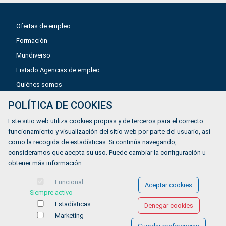
Ofertas de empleo
Formación
Mundiverso
Listado Agencias de empleo
Quiénes somos
POLÍTICA DE COOKIES
Aviso legal
Este sitio web utiliza cookies propias y de terceros para el correcto
Política de privacidad
funcionamiento y visualización del sitio web por parte del usuario, así
como la recogida de estadísticas. Si continúa navegando,
Política de Cookies
consideramos que acepta su uso. Puede cambiar la configuración u
Accesibilidad
obtener más información.
Contacto
Funcional
Aceptar cookies
Siempre activo
Estadísticas
Denegar cookies
Marketing