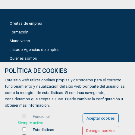
Ofertas de empleo
Formación
Mundiverso
Listado Agencias de empleo
Quiénes somos
POLÍTICA DE COOKIES
Aviso legal
Este sitio web utiliza cookies propias y de terceros para el correcto
Política de privacidad
funcionamiento y visualización del sitio web por parte del usuario, así
como la recogida de estadísticas. Si continúa navegando,
Política de Cookies
consideramos que acepta su uso. Puede cambiar la configuración u
Accesibilidad
obtener más información.
Contacto
Funcional
Aceptar cookies
Siempre activo
Estadísticas
Denegar cookies