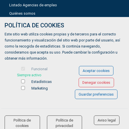
Listado Agencias de empleo
Quiénes somos
POLÍTICA DE COOKIES
Aviso legal
Este sitio web utiliza cookies propias y de terceros para el correcto
Política de privacidad
funcionamiento y visualización del sitio web por parte del usuario, así
como la recogida de estadísticas. Si continúa navegando,
Política de Cookies
consideramos que acepta su uso. Puede cambiar la configuración u
Accesibilidad
obtener más información.
Contacto
Funcional
Aceptar cookies
Siempre activo
Estadísticas
Denegar cookies
Marketing
Guardar preferencias
© COPYRIGHT 2026 Gestionándote.com
Política de
Política de
Aviso legal
accessibility
cookies
privacidad