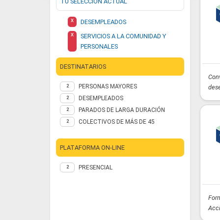
TU SELECCIÓN ACTUAL
X
DESEMPLEADOS
X
SERVICIOS A LA COMUNIDAD Y
PERSONALES
DESTINATARIOS
Conv
PERSONAS MAYORES
2
dese
DESEMPLEADOS
2
PARADOS DE LARGA DURACIÓN
2
COLECTIVOS DE MÁS DE 45
2
PLATAFORMA ON-LINE
PRESENCIAL
2
Form
Acci