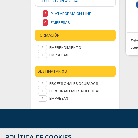
TU SELECCIÓN ACTUAL
X
PLATAFORMA ON-LINE
X
EMPRESAS
FORMACIÓN
Est
quie
EMPRENDIMIENTO
1
EMPRESAS
1
DESTINATARIOS
PROFESIONALES OCUPADOS
1
PERSONAS EMPRENDEDORAS
1
EMPRESAS
1
Ofertas de empleo
POLÍTICA DE COOKIES