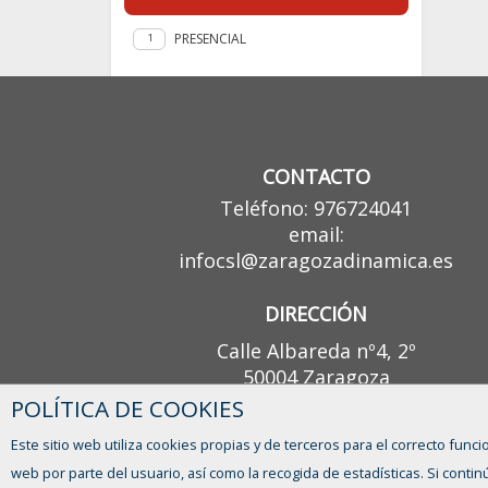
PRESENCIAL
1
CONTACTO
Teléfono: 976724041
email:
infocsl@zaragozadinamica.es
DIRECCIÓN
Calle Albareda nº4, 2º
50004 Zaragoza
POLÍTICA DE COOKIES
Este sitio web utiliza cookies propias y de terceros para el correcto funci
web por parte del usuario, así como la recogida de estadísticas. Si con