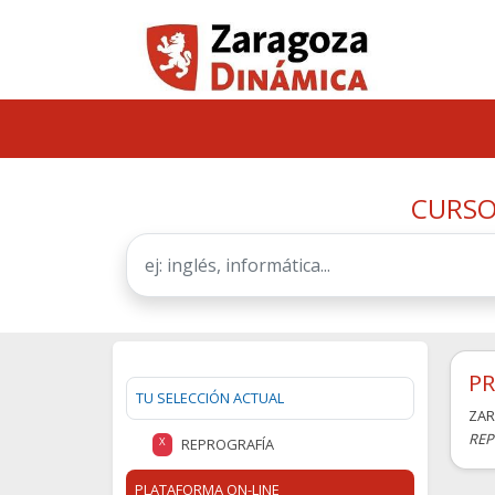
CURSO
PR
TU SELECCIÓN ACTUAL
ZA
REP
REPROGRAFÍA
X
PLATAFORMA ON-LINE