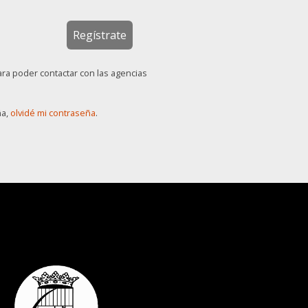
Regístrate
ara poder contactar con las agencias
ña,
olvidé mi contraseña
.