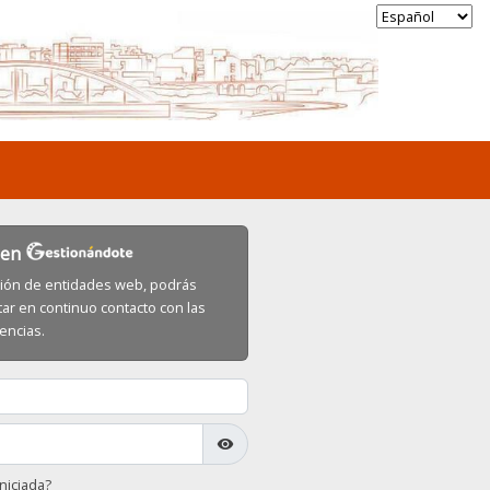
n en
estión de entidades web, podrás
tar en continuo contacto con las
encias.
visibility
niciada?