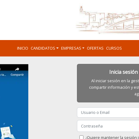
INICIO
CANDIDATOS
EMPRESAS
OFERTAS
CURSOS
Inicia sesió
Al iniciar sesión en la g
compartir información y es
ag
¿Quiere mantener la sesión i