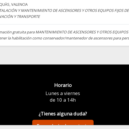
AQUÀS
,
VALENCIA
TALACIÓN Y MANTENIMIENTO DE ASCENSORES Y OTROS EQUIPOS FIJOS DE
VACIÓN Y TRANSPORTE
mación gratuita para MANTENIMIENTO DE ASCENSORES Y OTROS EQUIPOS 
ener la habilitación como conservador/mantenedor de ascensores para pers
Horario
Lunes a viernes
de 10 a 14h
¿Tienes alguna duda?
Formulario de contacto