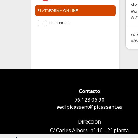
AL
PLATAFORMA ON-LINE
INS
ELE
PRESENCIAL
1
For
obt
Contacto
96.123.06.90
aedlpicassent@picassent.es
Dirección
C/ Carles Albors, nº 16 - 2ª planta
Picassent - 46220 Valencia