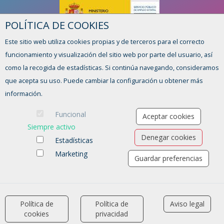
POLÍTICA DE COOKIES
Este sitio web utiliza cookies propias y de terceros para el correcto
funcionamiento y visualización del sitio web por parte del usuario, así
HORARI
como la recogida de estadísticas. Si continúa navegando, consideramos
De dilluns a divendres, de 8:15 a 14:00h
que acepta su uso. Puede cambiar la configuración u obtener más
TENS ALGUN DUBTE O SUGGERIMENT?
información.
FORMULARI DE CONTACTE
Funcional
Aceptar cookies
Siempre activo
Denegar cookies
Estadísticas
Marketing
Guardar preferencias
Ofertas de empleo
Formación
Aviso legal
-
Política de privacidad
-
Política de Cookies
-
Accesibilidad
Política de
Política de
Aviso legal
accessibility
cookies
privacidad
Software para las Agencias de colocación