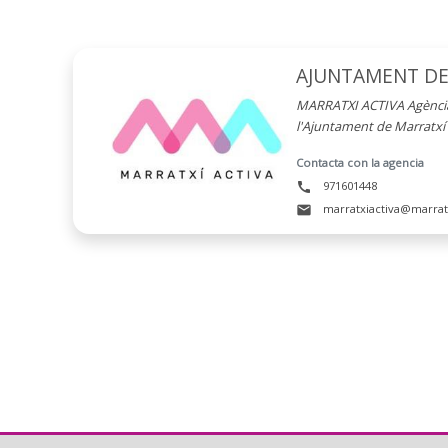
AJUNTAMENT DE
MARRATXI ACTIVA Agència 
l'Ajuntament de Marratxí
Contacta con la agencia
971601448
call
marratxiactiva@marrat
mail