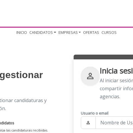
INICIO
CANDIDATOS
EMPRESAS
OFERTAS
CURSOS
Inicia se
gestionar
person_outline
Al iniciar sesi
compartir info
agencias.
ionar candidaturas y
ón.
Usuario o email
ndidatos
person_outline
lúa las candidaturas recibidas.