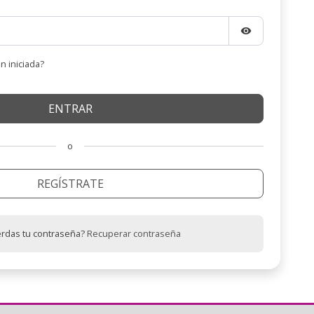
visibility
n iniciada?
o
REGÍSTRATE
erdas tu contraseña?
Recuperar contraseña