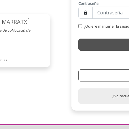
Contraseña
lock
 MARRATXÍ
¿Quiere mantener la sesió
de col·locació de
xi.es
¿No recu